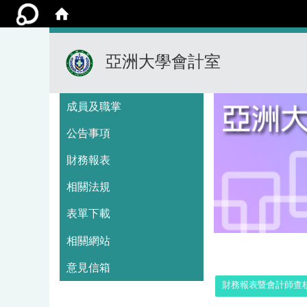
亞洲大學會計室
:::
成員及職掌
公告事項
財務報表
相關法規
表單下載
相關網站
:::
意見信箱
財務報表暨會計師查核報告書