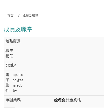
:::
首頁
成員及職掌
成員及職掌
高嘉珮
主
任
1004
apeico
co@as
ia.edu.
tw
綜理會計室業務