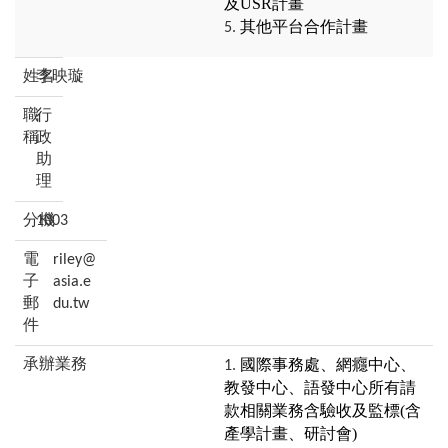
及USR計畫
其他平台合作計畫
李映璇
行
政
助
理
1003
riley@
asia.e
du.tw
國際事務處、網癮中心、
教發中心、語發中心所有請
款相關業務含驗收及監標(含
產學計畫、研討會)