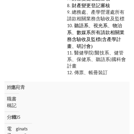
財產變更登記審核
總務處、產學營運處所有
請款相關業務含驗收及監標
聽語系、視光系、物治
系、數媒系所有請款相關業
務含驗收及監標(含產學計
畫、研討會)
醫健學院(醫技系、健管
系、保健系、聽語系)國科會
計畫
傳票、帳冊裝訂
曾宛青
書
記
1035
ginats