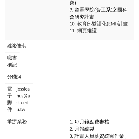
會)
資電學院(資工系)之國科
會研究計畫
教育部雙語化(EMI)計畫
網頁維護
徐佳琪
書
記
1034
jessica
hus@a
sia.ed
u.tw
每月鐘點費審核
月報編製
計畫人員薪資統籌作業、