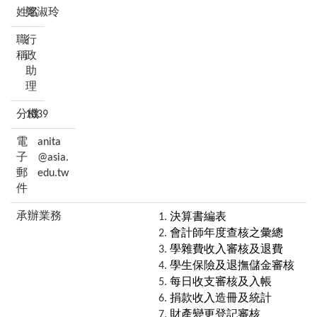
鄭淑玲
行
政
助
理
1039
anita
@asia.
edu.tw
決算書編表
會計師年度查核之彙總
學雜費收入審核及退費
學生保險及退撫儲金審核
每日收支審核及入帳
捐款收入造冊及統計
財產變更登記審核