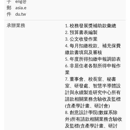
eng@
asia.e
du.tw
校務發展獎補助款彙總
預算書表編製
公文收發作業
每月扣繳稅款、補充保費
繳款書填寫及審核
年度所得扣繳申報調節表
非居住者各類所得申報作
業
董事會、校長室、秘書
室、研發處、智慧半導體設
計與永續製造研究中心所有
請款相關業務含驗收及監標
(含產學計畫、研討會)
創意設計學院(數媒系除
外)所有請款相關業務含驗收
及監標(含產學計畫、研討