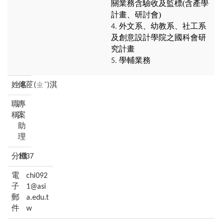
關業務含驗收及監標(含產學
計畫、研討會)
外文系、幼教系、社工系
及創意設計學院之國科會研
究計畫
學輔業務
傅茝(ㄓˇ)淇
專
案
助
理
1037
chi092
1@asi
a.edu.t
w