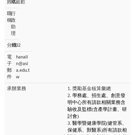
林庭歡
行
政
助
理
1032
hanali
n@asi
a.edu.t
w
獎勵基金核算彙總
學務處、招生處、創意發
明中心所有請款相關業務含
驗收及監標(含產學計畫、研
討會)
醫學暨健康學院(健管系、
保健系、獸醫系)所有請款相